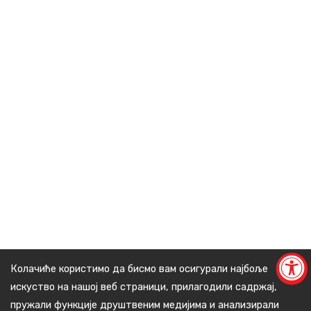
Колачиће користимо да бисмо вам осигурали најбоље
искуство на нашој веб страници, прилагодили садржај,
пружали функције друштвеним медијима и анализирали