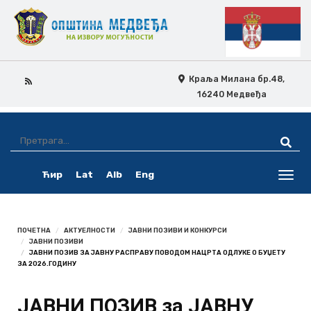
Краља Милана бр.48,
16240 Медвеђа
Skip
Ovo
Navigation
je
Ћир
Lat
Alb
Eng
pretraga
Toggl
navig
ПОЧЕТНА
АКТУЕЛНОСТИ
ЈАВНИ ПОЗИВИ И КОНКУРСИ
ЈАВНИ ПОЗИВИ
ЈАВНИ ПОЗИВ ЗА ЈАВНУ РАСПРАВУ ПОВОДОМ НАЦРТА ОДЛУКЕ О БУЏЕТУ
ЗА 2026.ГОДИНУ
ЈАВНИ ПОЗИВ за ЈАВНУ