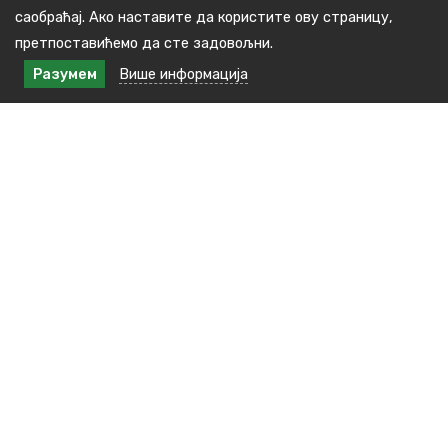
саобраћај. Ако наставите да користите ову страницу,
претпоставићемо да сте задовољни.
Разумем
Више информација
Контакт подаци
Краља Милана бр.48, 16240 Медвеђа
тел: +381(0)16 3891 138
E-пошта : kabinet.predsednika@medvedja.ls.gov.rs