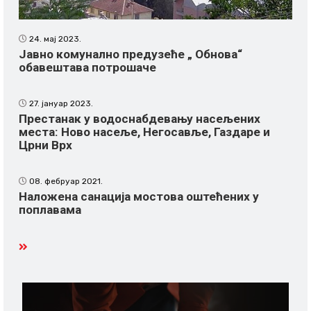
24. мај 2023.
Јавно комунално предузеће „ Обнова“
обавештава потрошаче
27. јануар 2023.
Престанак у водоснабдевању насељених
места: Ново насеље, Негосавље, Газдаре и
Црни Врх
08. фебруар 2021.
Наложена санација мостова оштећених у
поплавама