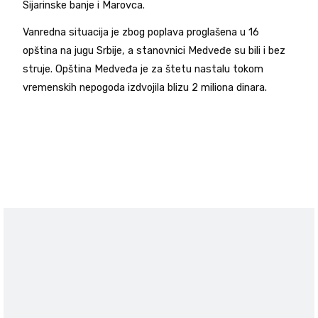
Sijarinske banje i Marovca.
Vanredna situacija je zbog poplava proglašena u 16
opština na jugu Srbije, a stanovnici Medveđe su bili i bez
struje. Opština Medveđa je za štetu nastalu tokom
vremenskih nepogoda izdvojila blizu 2 miliona dinara.