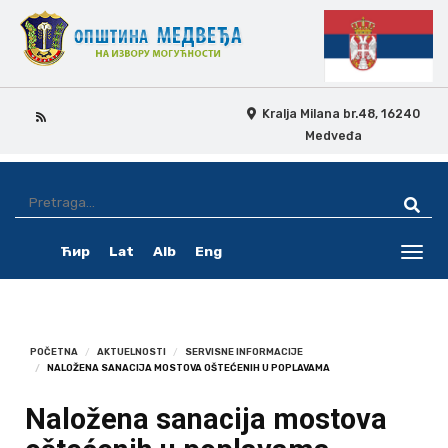
Kralja Milana br.48, 16240
Medveđa
Skip
Ovo
Navigation
je
Ћир
Lat
Alb
Eng
pretraga
Toggl
navig
POČETNA
AKTUELNOSTI
SERVISNE INFORMACIJE
NALOŽENA SANACIJA MOSTOVA OŠTEĆENIH U POPLAVAMA
Naložena sanacija mostova