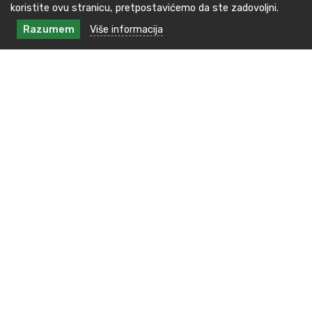
koristite ovu stranicu, pretpostavićemo da ste zadovoljni.
Razumem
Više informacija
Kontakt podaci
Kralja Milana br.48, 16240 Medveđa
tel: +381(0)16 3891 138
E-pošta : kabinet.predsednika@medvedja.ls.gov.rs