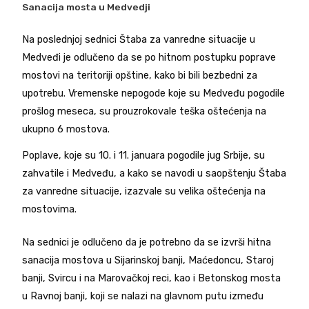
Sanacija mosta u Medvedji
Na poslednjoj sednici Štaba za vanredne situacije u
Medveđi je odlučeno da se po hitnom postupku poprave
mostovi na teritoriji opštine, kako bi bili bezbedni za
upotrebu. Vremenske nepogode koje su Medveđu pogodile
prošlog meseca, su prouzrokovale teška oštećenja na
ukupno 6 mostova.
Poplave, koje su 10. i 11. januara pogodile jug Srbije, su
zahvatile i Medveđu, a kako se navodi u saopštenju Štaba
za vanredne situacije, izazvale su velika oštećenja na
mostovima.
Na sednici je odlučeno da je potrebno da se izvrši hitna
sanacija mostova u Sijarinskoj banji, Maćedoncu, Staroj
banji, Svircu i na Marovačkoj reci, kao i Betonskog mosta
u Ravnoj banji, koji se nalazi na glavnom putu između