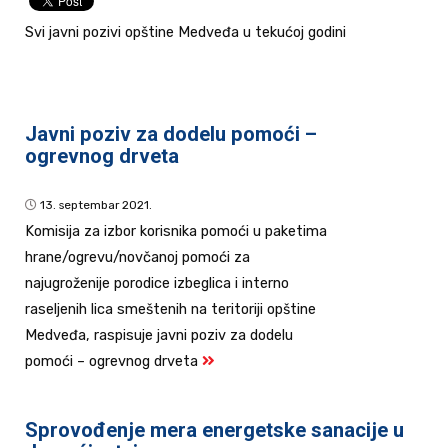
Svi javni pozivi opštine Medveđa u tekućoj godini
Javni poziv za dodelu pomoći –
ogrevnog drveta
13. septembar 2021.
Komisija za izbor korisnika pomoći u paketima
hrane/ogrevu/novčanoj pomoći za
najugroženije porodice izbeglica i interno
raseljenih lica smeštenih na teritoriji opštine
Medveđa, raspisuje javni poziv za dodelu
pomoći – ogrevnog drveta
Sprovođenje mera energetske sanacije u