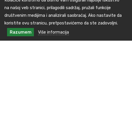
na našoj veb stranici, prilagodili sadržaj, pružali funkcije
društvenim medijima i analizirali saobraćaj. Ako nastavite da
koristite ovu stranicu, pretpostavićemo da ste zadovoljni.
Razumem
Više informacija
Kontakt podaci
Kralja Milana br.48, 16240 Medveđa
tel: +381(0)16 3891 138
E-pošta : kabinet.predsednika@medvedja.ls.gov.rs