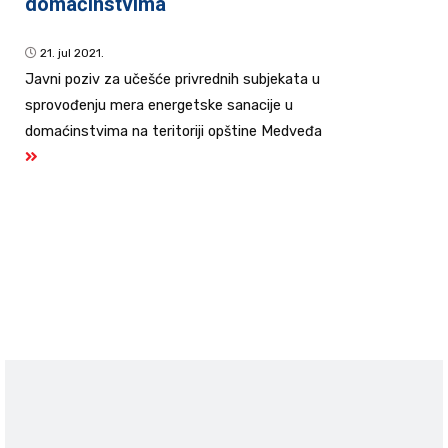
domaćinstvima
21. jul 2021.
Javni poziv za učešće privrednih subjekata u
sprovođenju mera energetske sanacije u
domaćinstvima na teritoriji opštine Medveđa