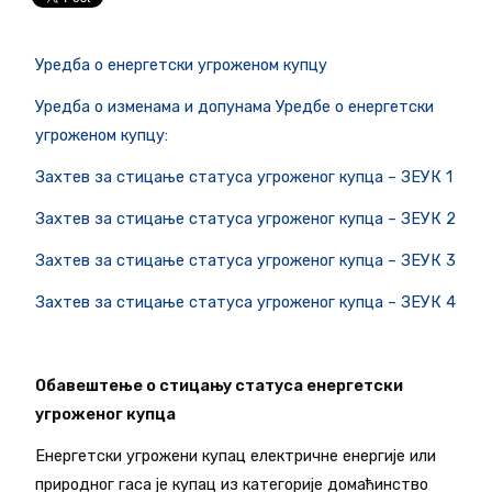
Уредба о енергетски угроженом купцу
Уредба о изменама и допунама Уредбе о енергетски
угроженом купцу:
Захтев за стицање статуса угроженог купца – ЗЕУК 1
Захтев за стицање статуса угроженог купца – ЗЕУК 2
Захтев за стицање статуса угроженог купца – ЗЕУК 3
Захтев за стицање статуса угроженог купца – ЗЕУК 4
Обавештење о стицању статуса енергетски
угроженог купца
Енергетски угрожени купац електричне енергије или
природног гаса је купац из категорије домаћинство