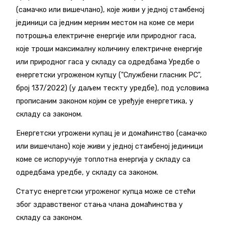
(самачко или вишечлано), које живи у једној стамбеној
јединици са једним мерним местом на коме се мери
потрошња електричне енергије или природног гаса,
које троши максималну количину електричне енергије
или природног гаса у складу са одредбама Уредбе о
енергетски угроженом купцу ("Службени гласник РС",
број 137/2022) (у даљем тескту уредбе), под условима
прописаним законом којим се уређује енергетика, у
складу са законом.
Енергетски угрожени купац је и домаћинство (самачко
или вишечлано) које живи у једној стамбеној јединици
коме се испоручује топлотна енергија у складу са
одредбама уредбе, у складу са законом.
Статус енергетски угроженог купца може се стећи
због здравственог стања члана домаћинства у
складу са законом.