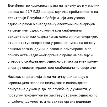
Домаћинство корисника права на пензију до и у висини
износа од 27.711,33 динара, који има пребивалиште на
територији Републике Србије и који има уговор,
односно рачун о снабдевању електричном енергијом
на своје име, односно који је код снабдевача
евидентиран као крајњи купац електричном енергијом,
стиче статус енергетски угроженог купца на основу
решења органа јединице локалне самоуправе, а по
основу акта надлежног органа о праву на пензију и
уговора о снабдевању, односно рачуна за електричну
енергију евидентираног код снабдевача на своје име.
Надлежни орган који води матичну евиденцију о
корисницима права из пензијског и инвалидског
осигурања дужан је да, по службеној дужности, у
поступку покренутом по захтеву странке, односно по
службеној дужности, а на захтев органа јединице