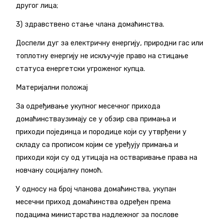
другог лица;
3) здравствено стање члана домаћинства.
Доспели дуг за електричну енергију, природни гас или
топлотну енергију не искључује право на стицање
статуса енергетски угроженог купца.
Материјални положај
За одређивање укупног месечног прихода
домаћинстваузимају се у обзир сва примања и
приходи појединца и породице који су утврђени у
складу са прописом којим се уређују примања и
приходи који су од утицаја на остваривање права на
новчану социјалну помоћ.
У односу на број чланова домаћинства, укупан
месечни приход домаћинства одређен према
подацима министарства надлежног за послове