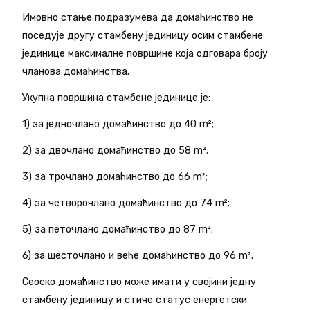
Имовно стање подразумева да домаћинство не
поседује другу стамбену јединицу осим стамбене
јединице максималне површине која одговара броју
чланова домаћинства.
Укупна површина стамбене јединице је:
1) за једночлано домаћинство до 40 m²;
2) за двочлано домаћинство до 58 m²;
3) за трочлано домаћинство до 66 m²;
4) за четворочлано домаћинство до 74 m²;
5) за петочлано домаћинство до 87 m²;
6) за шесточлано и веће домаћинство до 96 m².
Сеоско домаћинство може имати у својини једну
стамбену јединицу и стиче статус енергетски