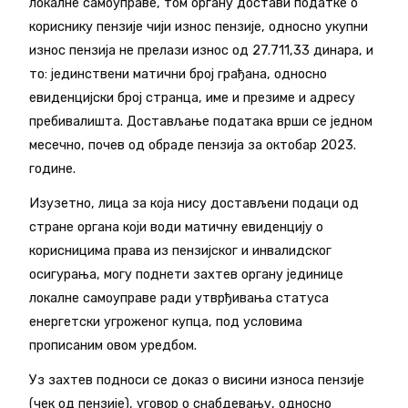
локалне самоуправе, том органу достави податке о
кориснику пензије чији износ пензије, односно укупни
износ пензија не прелази износ од 27.711,33 динара, и
то: јединствени матични број грађана, односно
евиденцијски број странца, име и презиме и адресу
пребивалишта. Достављање података врши се једном
месечно, почев од обраде пензија за октобар 2023.
године.
Изузетно, лица за која нису достављени подаци од
стране органа који води матичну евиденцију о
корисницима права из пензијског и инвалидског
осигурања, могу поднети захтев органу јединице
локалне самоуправе ради утврђивања статуса
енергетски угроженог купца, под условима
прописаним овом уредбом.
Уз захтев подноси се доказ о висини износа пензије
(чек од пензије), уговор о снабдевању, односно