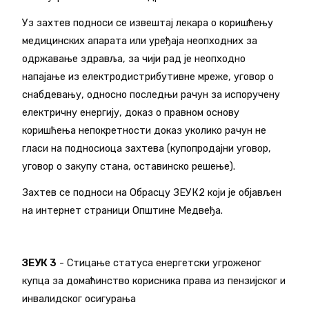
Уз захтев подноси се извештај лекара о коришћењу
медицинских апарата или уређаја неопходних за
одржавање здравља, за чији рад је неопходно
напајање из електродистрибутивне мреже, уговор о
снабдевању, односно последњи рачун за испоручену
електричну енергију, доказ о правном основу
коришћења непокретности доказ уколико рачун не
гласи на подносиоца захтева (купопродајни уговор,
уговор о закупу стана, оставинско решење).
Захтев се подноси на Обрасцу ЗЕУК2 који је објављен
на интернет страници Општине Медвеђа.
ЗЕУК 3
- Стицање статуса енергетски угроженог
купца за домаћинство корисника права из пензијског и
инвалидског осигурања