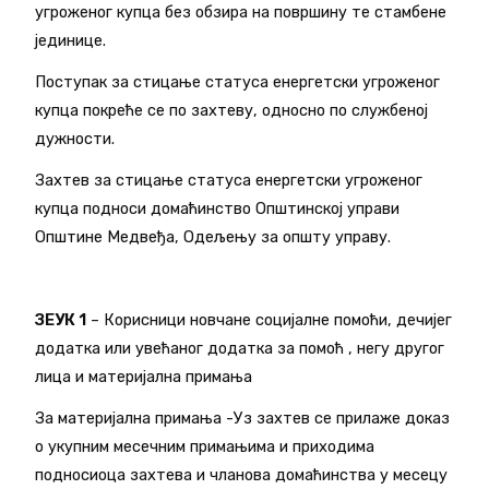
угроженог купца без обзира на површину те стамбене
јединице.
Поступак за стицање статуса енергетски угроженог
купца покреће се по захтеву, односно по службеној
дужности.
Захтев за стицање статуса енергетски угроженог
купца подноси домаћинство Општинској управи
Општине Медвеђа, Одељењу за општу управу.
ЗЕУК 1
– Корисници новчане социјалне помоћи, дечијег
додатка или увећаног додатка за помоћ , негу другог
лица и материјална примања
За материјална примања -Уз захтев се прилаже доказ
о укупним месечним примањима и приходима
подносиоца захтева и чланова домаћинства у месецу