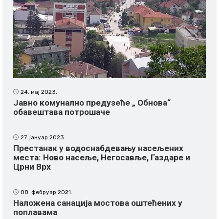
24. мај 2023.
Јавно комунално предузеће „ Обнова“
обавештава потрошаче
27. јануар 2023.
Престанак у водоснабдевању насељених
места: Ново насеље, Негосавље, Газдаре и
Црни Врх
08. фебруар 2021.
Наложена санација мостова оштећених у
поплавама