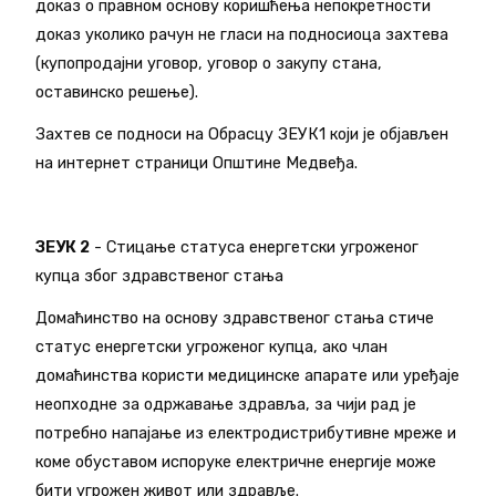
доказ о правном основу коришћења непокретности
доказ уколико рачун не гласи на подносиоца захтева
(купопродајни уговор, уговор о закупу стана,
оставинско решење).
Захтев се подноси на Обрасцу ЗЕУК1 који је објављен
на интернет страници Општине Медвеђа.
ЗЕУК 2
- Стицање статуса енергетски угроженог
купца због здравственог стања
Домаћинство на основу здравственог стања стиче
статус енергетски угроженог купца, ако члан
домаћинства користи медицинске апарате или уређаје
неопходне за одржавање здравља, за чији рад је
потребно напајање из електродистрибутивне мреже и
коме обуставом испоруке електричне енергије може
бити угрожен живот или здравље.