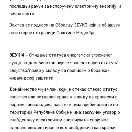
последњи рачун за испоручену електричну енергију, и
лична карта.
Захтев се подноси на Обрасцу ЗЕУК3 који је објављен
на интернет страници Општине Медвеђа.
ЗЕУК 4
– Стицање статуса енергетски угроженог
купца за домаћинство чији је члан остварио статус/
својство/право у складу са прописом о борачко-
инвалидској заштити
Домаћинство чији члан, који је стекао стекао статус,
својство или остварио право у складу са прописом о
борачко-инвалидској заштити, има пребивалиште на
територији Републике Србије и има закључен уговор о
снабдевању електричном енергијом на своје име,
односно евидентиран је код снабдевача као крајњи