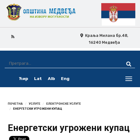
Краља Милана бр.48,
16240 Медвеђа
Skip
Ovo
Navigation
je
Ћир
Lat
Alb
Eng
pretraga
Toggl
navig
ПОЧЕТНА
УСЛУГЕ
ЕЛЕКТРОНСКЕ УСЛУГЕ
ЕНЕРГЕТСКИ УГРОЖЕНИ КУПАЦ
Енергетски угрожени купац