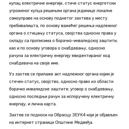
купац електричне енергије, стиче статус енергетски
угроженог купца решењем органа јединице локалне
самоуправе на основу поднетог захтева у месту
пребивалишта, по основу важећег решења надлежног
органа о стицању статуса, својства односно права у
складу са прописима о борачко-инвалидској заштити,
као и по основу уговора о снабдевању, односно
рачуна за електричну енергију евидентираног код
снабдевача на своје име.
Уз захтев се прилаже акт надлежног органа којим је
стечен статус, својство, односно право из области
борачко инвалидске заштите; уговор о снабдевању,
односно последњи рачун за испоручену електричну
енергију, и лична карта.
Захтев се подноси на Обрасцу ЗЕУК4 који је објављен
на интернет страници Општине Медвеђа.