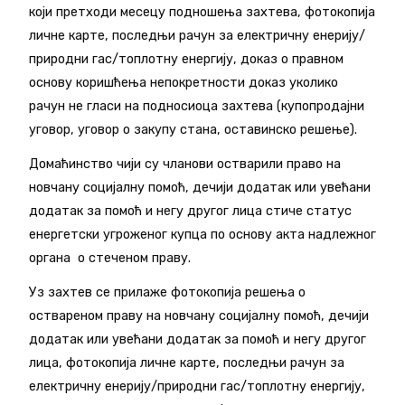
који претходи месецу подношења захтева, фотокопија
личне карте, последњи рачун за електричну енерију/
природни гас/топлотну енергију, доказ о правном
основу коришћења непокретности доказ уколико
рачун не гласи на подносиоца захтева (купопродајни
уговор, уговор о закупу стана, оставинско решење).
Домаћинство чији су чланови остварили право на
новчану социјалну помоћ, дечији додатак или увећани
додатак за помоћ и негу другог лица стиче статус
енергетски угроженог купца по основу акта надлежног
органа о стеченом праву.
Уз захтев се прилаже фотокопија решења о
оствареном праву на новчану социјалну помоћ, дечији
додатак или увећани додатак за помоћ и негу другог
лица, фотокопија личне карте, последњи рачун за
електричну енерију/природни гас/топлотну енергију,