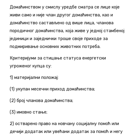
Домаћинством у смислу уредбе сматра се лице које
живи само и није члан другог домаћинства, као и
домаћинство састављено од више лица, чланова
породичног домаћинства, која живе у једној стамбеној
јединици и заједнички троше своје приходе за
подмиривање основних животних потреба.
Критеријуми за стицање статуса енергетски
угроженог купца су:
1) материјални положај:
(1) укупан месечни приход домаћинства;
(2) број чланова домаћинства;
(3) имовно стање;
2) остварено право на новчану социјалну помоћ или
дечији додатак или увећани додатак за помоћ и негу