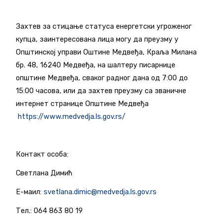
Захтев за стицање статуса енергетски угроженог
купца, заинтересована лица могу да преузму у
Општинској управи Оштине Медвеђа, Краља Милана
бр. 48, 16240 Медвеђа, на шалтеру писарнице
општине Медвеђа, сваког радног дана од 7:00 до
15:00 часова, или да захтев преузму са званичне
интернет странице Општине Медвеђа
https://www.medvedja.ls.gov.rs/
Контакт особа:
Светлана Димић
Е-маил:
svetlana.dimic@medvedja.ls.gov.rs
Тел.: 064 863 80 19