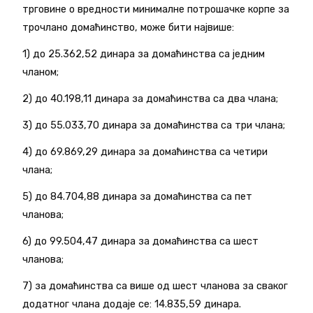
трговине о вредности минималне потрошачке корпе за
трочлано домаћинство, може бити највише:
1) до 25.362,52 динара за домаћинства са једним
чланом;
2) до 40.198,11 динара за домаћинства са два члана;
3) до 55.033,70 динара за домаћинства са три члана;
4) до 69.869,29 динара за домаћинства са четири
члана;
5) до 84.704,88 динара за домаћинства са пет
чланова;
6) до 99.504,47 динара за домаћинства са шест
чланова;
7) за домаћинства са више од шест чланова за сваког
додатног члана додаје се: 14.835,59 динара.