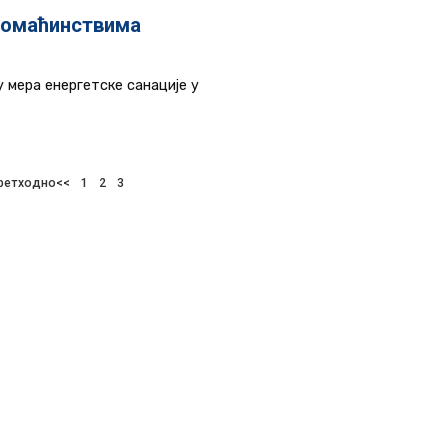
домаћинствима
 мера енергетске санације у
ретходно<<
1
2
3