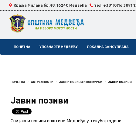
Краља Милана бр.48, 16240 Медвеђа
тел: +381(0)16 3891 1
Skip
ПОЧЕТНА
УПОЗНАЈТЕ МЕДВЕЂУ
ЛОКАЛНА САМОУПРАВА
Navigation
ПОЧЕТНА
АКТУЕЛНОСТИ
ЈАВНИ ПОЗИВИ И КОНКУРСИ
ЈАВНИ ПОЗИВИ
Јавни позиви
Сви јавни позиви општине Медвеђа у текућој години