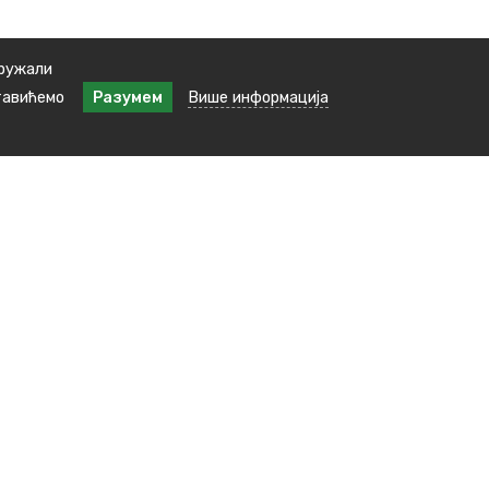
пружали
тавићемо
Разумем
Више информација
Наша локација