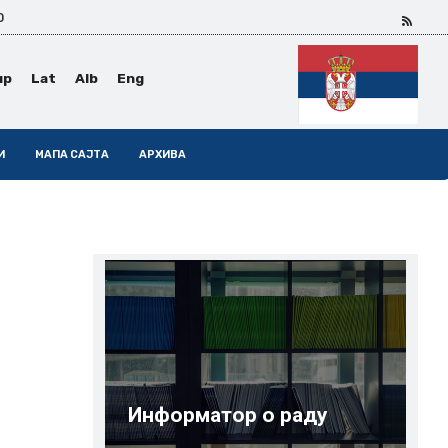
0
ир
Lat
Alb
Eng
И
МАПА САЈТА
АРХИВА
Информатор о раду