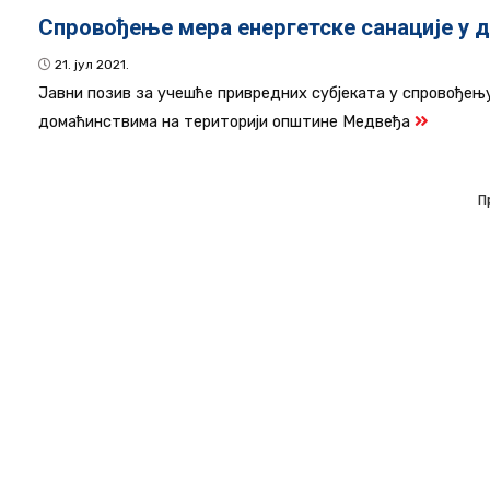
Спровођење мера енергетске санације у 
21. јул 2021.
Јавни позив за учешће привредних субјеката у спровођењу
домаћинствима на територији општине Медвеђа
П