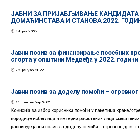
ЈАВНИ ЗА ПРИЈАВЉИВАЊЕ КАНДИДАТА 
ДОМАЋИНСТАВА И СТАНОВА 2022. ГОДИ
24. јун 2022.
Јавни позив за финансирање посебних про
спорта у општини Медвеђа у 2022. години
28. јануар 2022.
Јавни позив за доделу помоћи – огревног
13. септембар 2021.
Комисија за избор корисника помоћи у пакетима хране/огре
породице избеглица и интерно расељених лица смештених
расписује јавни позив за доделу помоћи – огревног дрвет