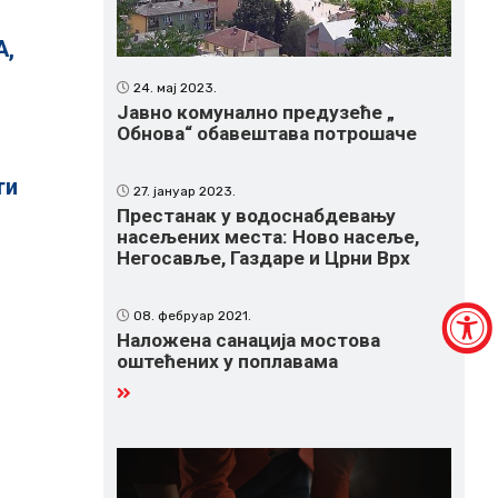
А,
24. мај 2023.
Јавно комунално предузеће „
Обнова“ обавештава потрошаче
ти
27. јануар 2023.
Престанак у водоснабдевању
насељених места: Ново насеље,
Негосавље, Газдаре и Црни Врх
08. фебруар 2021.
Наложена санација мостова
оштећених у поплавама