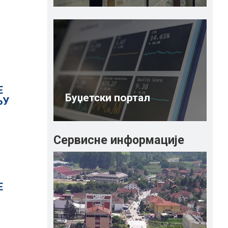
Е
Буџетски портал
ЊУ
Сервисне информације
Е