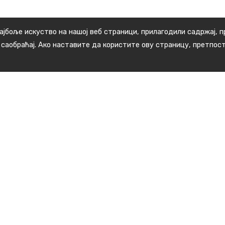
ајбоље искуство на нашој веб страници, прилагодили садржај, 
 саобраћај. Ако наставите да користите ову страницу, претпос
Корисни линкови
Дом здравља Медвеђа
СБР "Гејзер" Сијаринска бања