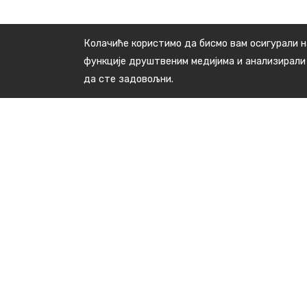
Колачиће користимо да бисмо вам осигурали н
функције друштвеним медијима и анализирали
да сте задовољни.
Контакт подаци
Краља Милана бр.48, 16240 Медвеђа
тел: +381(0)16 3891 138
E-пошта : kabinet.predsednika@medvedja.ls.gov.rs