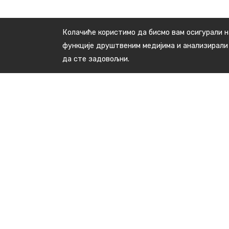
Колачиће користимо да бисмо вам осигурали н
функције друштвеним медијима и анализирали
да сте задовољни.
Контакт подаци
Краља Милана бр.48, 16240 Медвеђа
тел: +381(0)16 3891 138
E-пошта : kabinet.predsednika@medvedja.ls.gov.rs