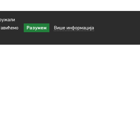
пружали
тавићемо
Разумем
Више информација
Наша локација