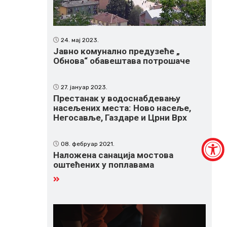
24. мај 2023.
Јавно комунално предузеће „
Обнова“ обавештава потрошаче
27. јануар 2023.
Престанак у водоснабдевању
насељених места: Ново насеље,
Негосавље, Газдаре и Црни Врх
08. фебруар 2021.
Наложена санација мостова
оштећених у поплавама