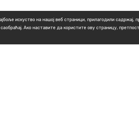
ајбоље искуство на нашој веб страници, прилагодили садржај, 
 саобраћај. Ако наставите да користите ову страницу, претпос
Корисни линкови
Дом здравља Медвеђа
СБР "Гејзер" Сијаринска бања