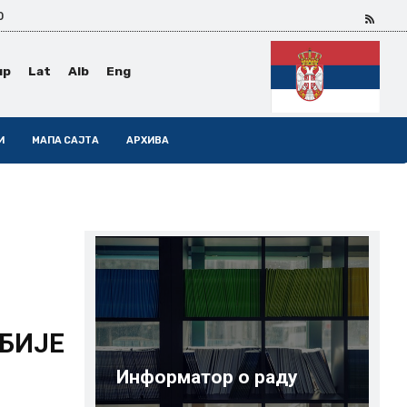
0
ир
Lat
Alb
Eng
И
МАПА САЈТА
АРХИВА
БИЈЕ
Информатор о раду