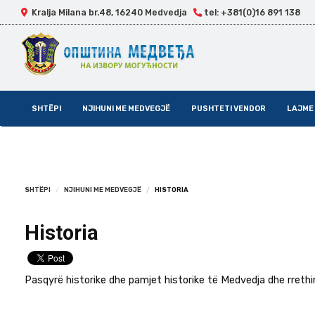
Kralja Milana br.48, 16240 Medvedja
tel: +381(0)16 891 138
Skip
SHTËPI
NJIHUNI ME MEDVEGJË
PUSHTETI VENDOR
LAJME
Navigation
SHTËPI
NJIHUNI ME MEDVEGJË
HISTORIA
Historia
Pasqyrë historike dhe pamjet historike të Medvedja dhe rrethina