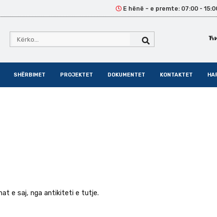
E hënë – e premte: 07:00 - 15:0
Ћ
SHËRBIMET
PROJEKTET
DOKUMENTET
KONTAKTET
HA
t e saj, nga antikiteti e tutje.