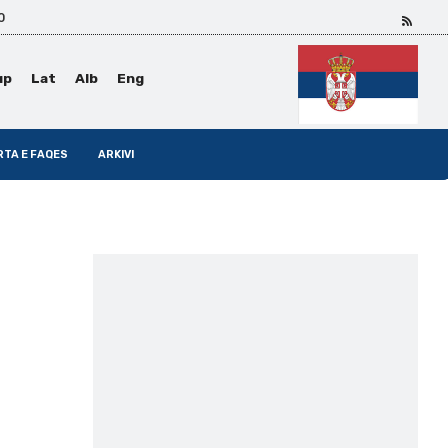
0
ир
Lat
Alb
Eng
RTA E FAQES
ARKIVI