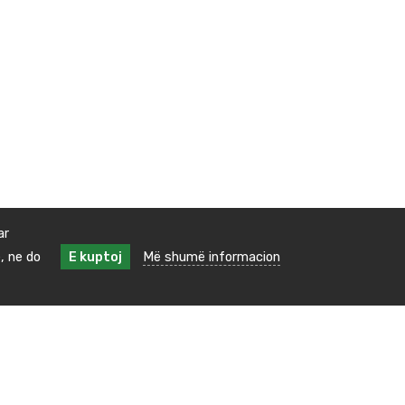
ar
, ne do
E kuptoj
Më shumë informacion