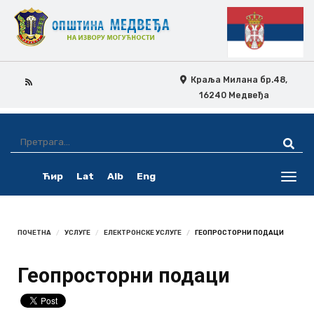
Краља Милана бр.48,
16240 Медвеђа
Skip
Ovo
Navigation
je
Ћир
Lat
Alb
Eng
pretraga
Toggl
navig
ПОЧЕТНА
УСЛУГЕ
ЕЛЕКТРОНСКЕ УСЛУГЕ
ГЕОПРОСТОРНИ ПОДАЦИ
Геопросторни подаци