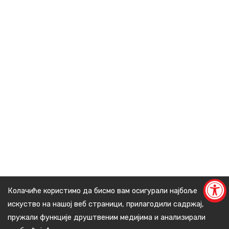
Колачиће користимо да бисмо вам осигурали најбоље
искуство на нашој веб страници, прилагодили садржај,
пружали функције друштвеним медијима и анализирали