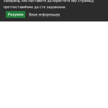
саобраћај. Ако наставите да користите ову страницу,
претпоставићемо да сте задовољни.
Разумем
Више информација
Контакт подаци
Краља Милана бр.48, 16240 Медвеђа
тел: +381(0)16 3891 138
E-пошта : kabinet.predsednika@medvedja.ls.gov.rs