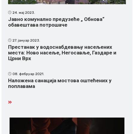
24. мај 2023.
Јавно комунално предузеће „ Обнова“
обавештава потрошаче
27. јануар 2023.
Престанак у водоснабдевању насељених
места: Ново насеље, Негосавље, Газдаре и
Црни Врх
08. фебруар 2021.
Наложена санација мостова оштећених у
поплавама