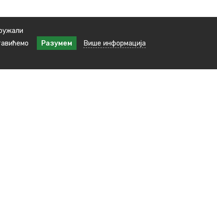
пружали
тавићемо
Разумем
Више информација
Наша локација