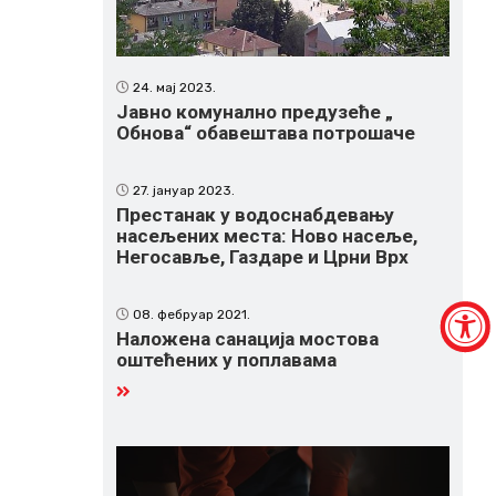
24. мај 2023.
Јавно комунално предузеће „
Обнова“ обавештава потрошаче
27. јануар 2023.
Престанак у водоснабдевању
насељених места: Ново насеље,
Негосавље, Газдаре и Црни Врх
08. фебруар 2021.
Наложена санација мостова
оштећених у поплавама