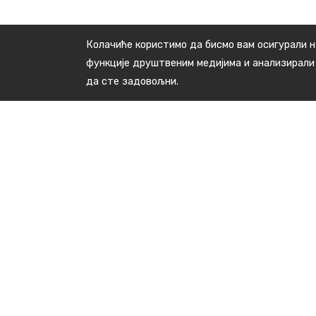
Колачиће користимо да бисмо вам осигурали н
функције друштвеним медијима и анализирали
да сте задовољни.
Контакт подаци
Краља Милана бр.48, 16240 Медвеђа
тел: +381(0)16 3891 138
E-пошта : kabinet.predsednika@medvedja.ls.gov.rs