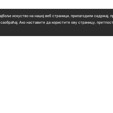
ајбоље искуство на нашој веб страници, прилагодили садржај, 
 саобраћај. Ако наставите да користите ову страницу, претпос
Корисни линкови
Дом здравља Медвеђа
СБР "Гејзер" Сијаринска бања