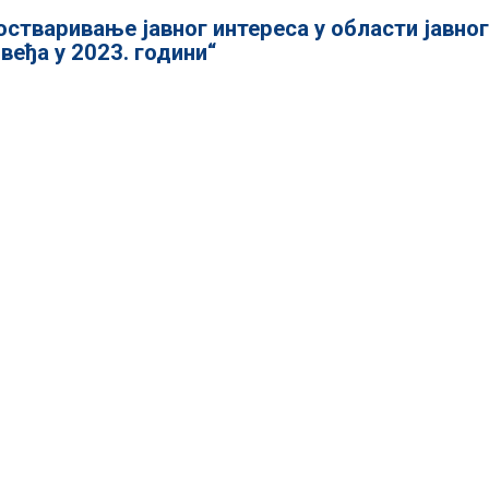
остваривање јавног интереса у области јавног
еђа у 2023. години“