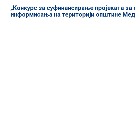
„Конкурс за суфинансирање проjеката за 
информисања на територији општине Медв