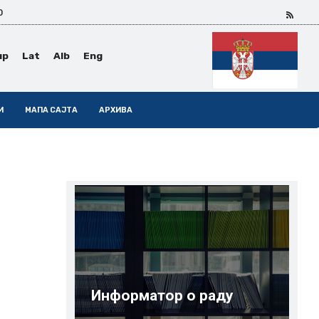
0
ир
Lat
Alb
Eng
И
МАПА САЈТА
АРХИВА
Информатор о раду