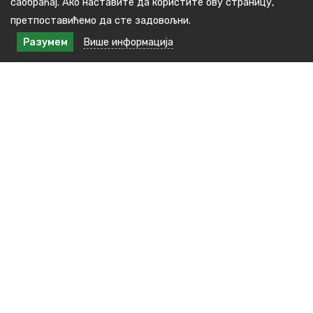
саобраћај. Ако наставите да користите ову страницу,
претпоставићемо да сте задовољни.
Разумем
Више информација
Контакт подаци
Краља Милана бр.48, 16240 Медвеђа
тел: +381(0)16 3891 138
E-пошта : kabinet.predsednika@medvedja.ls.gov.rs