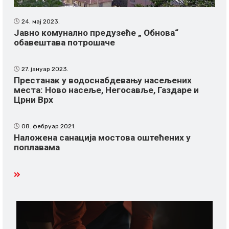
24. мај 2023.
Јавно комунално предузеће „ Обнова“
обавештава потрошаче
27. јануар 2023.
Престанак у водоснабдевању насељених
места: Ново насеље, Негосавље, Газдаре и
Црни Врх
08. фебруар 2021.
Наложена санација мостова оштећених у
поплавама