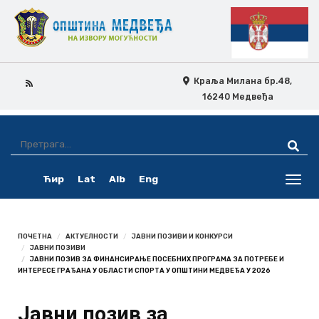
Краља Милана бр.48,
16240 Медвеђа
Skip
Ovo
Navigation
je
Ћир
Lat
Alb
Eng
pretraga
Toggl
navig
ПОЧЕТНА
АКТУЕЛНОСТИ
ЈАВНИ ПОЗИВИ И КОНКУРСИ
ЈАВНИ ПОЗИВИ
ЈАВНИ ПОЗИВ ЗА ФИНАНСИРАЊЕ ПОСЕБНИХ ПРОГРАМА ЗА ПОТРЕБЕ И
ИНТЕРЕСЕ ГРАЂАНА У ОБЛАСТИ СПОРТА У ОПШТИНИ МЕДВЕЂА У 2026
Јавни позив за