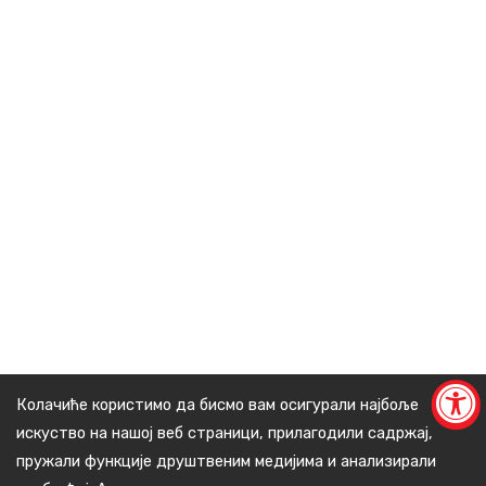
Колачиће користимо да бисмо вам осигурали најбоље
искуство на нашој веб страници, прилагодили садржај,
пружали функције друштвеним медијима и анализирали