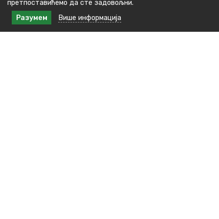
претпоставићемо да сте задовољни.
Разумем
Више информација
Контакт подаци
Краља Милана бр.48, 16240 Медвеђа
тел: +381(0)16 3891 138
E-пошта : kabinet.predsednika@medvedja.ls.gov.rs