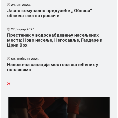
24. мај 2023.
Јавно комунално предузеће „ Обнова“
обавештава потрошаче
27. јануар 2023.
Престанак у водоснабдевању насељених
места: Ново насеље, Негосавље, Газдаре и
Црни Врх
08. фебруар 2021.
Наложена санација мостова оштећених у
поплавама