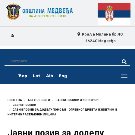
Краља Милана бр.48,
16240 Медвеђа
Skip
Ovo
Navigation
je
Ћир
Lat
Alb
Eng
pretraga
Toggl
navig
ПОЧЕТНА
АКТУЕЛНОСТИ
ЈАВНИ ПОЗИВИ И КОНКУРСИ
ЈАВНИ ПОЗИВИ
ЈАВНИ ПОЗИВ ЗА ДОДЕЛУ ПОМОЋИ - ОГРЕВНОГ ДРВЕТА ИЗБЕГЛИМ И
ИНТЕРНО РАСЕЉЕНИМ ЛИЦИМА
Јавни позив за доделу