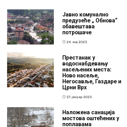
Јавно комунално
предузеће „ Обнова“
обавештава
потрошаче
24. мај 2023.
Престанак у
водоснабдевању
насељених места:
Ново насеље,
Негосавље, Газдаре и
Црни Врх
27. јануар 2023.
Наложена санација
мостова оштећених у
поплавама