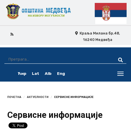
Краља Милана бр.48,
16240 Медвеђа
Skip
Ovo
Navigation
je
Ћир
Lat
Alb
Eng
pretraga
Toggl
navig
ПОЧЕТНА
АКТУЕЛНОСТИ
СЕРВИСНЕ ИНФОРМАЦИЈЕ
Сервисне информације