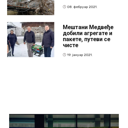
08. фебруар 2021.
Мештани Mедвеђе
добили агрегате и
пакете, путеви се
чисте
19. јануар 2021.