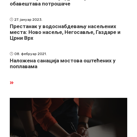
обавештава потрошаче
27. јануар 2023.
Престанак у водоснабдевању насељених
места: Ново насеље, Негосавље, Газдаре и
Црни Врх
08. фебруар 2021.
Наложена санација мостова оштећених у
поплавама